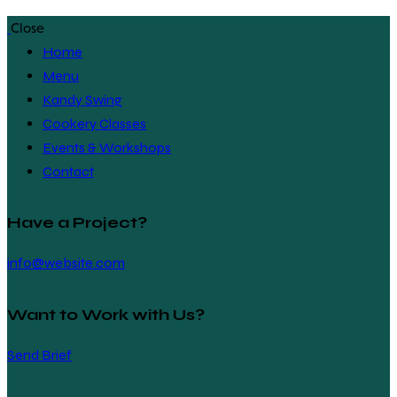
Close
Home
Menu
Kandy Swing
Cookery Classes
Events & Workshops
Contact
Have a Project?
info@website.com
Want to Work with Us?
Send Brief