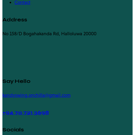
Contact
Address
No 158/D Bogahakanda Rd, Halloluwa 20000
Say Hello
kandyswing.onchilla@gmail.com
+94
70 721 3698
Socials