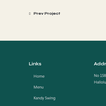
Prev Project
Links
Addr
No 158
Home
Hallol
Menu
Kandy Swing